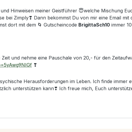
 und Hinweisen meiner Geistführer 😇welche Mischung Euc
diese bei Zimply❣ Dann bekommst Du von mir eine Email mi
mst dort mit dem 🌀 Gutscheincode
BrigittaSch10
immer 10
g Zeit und nehme eine Pauschale von 20,- für den Zeitaufw
zp=5yAwg9NIGf
❣
sychische Herausforderungen im Leben. Ich finde immer e
tzlich unterstützen kann❣ Ich freue mich, Euch unterstütz