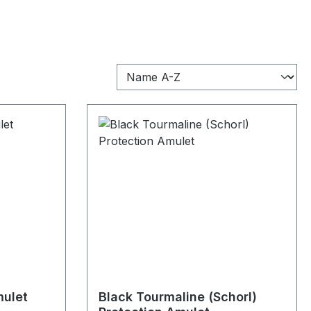
f 5 stars
mulet
Black Tourmaline (Schorl)