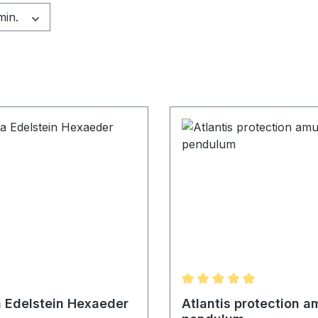
min.
Average rating of 5 out o
 Edelstein Hexaeder
Atlantis protection a