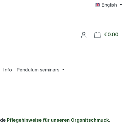
English
€0.00
Shop
Info
Pendulum seminars
nde
Pflegehinweise für unseren Orgonitschmuck
.