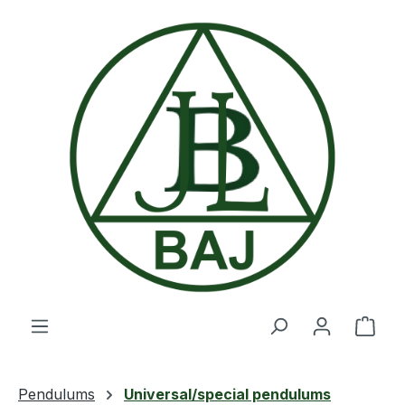
Skip to main content
Shop
Pendulums
Universal/special pendulums