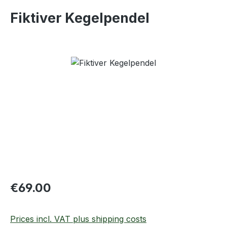
Fiktiver Kegelpendel
Skip image gallery
Regular price:
€69.00
Prices incl. VAT plus shipping costs