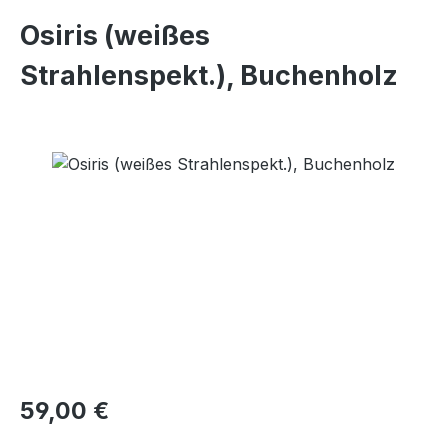
Osiris (weißes
Strahlenspekt.), Buchenholz
Bildergalerie überspringen
Regulärer Preis:
59,00 €