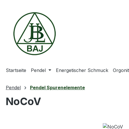
m Hauptinhalt springen
Zur Suche springen
Zur Hauptnavigation springen
Startseite
Pendel
Energetischer Schmuck
Orgoni
Pendel
Pendel Spurenelemente
NoCoV
Bildergalerie überspringen