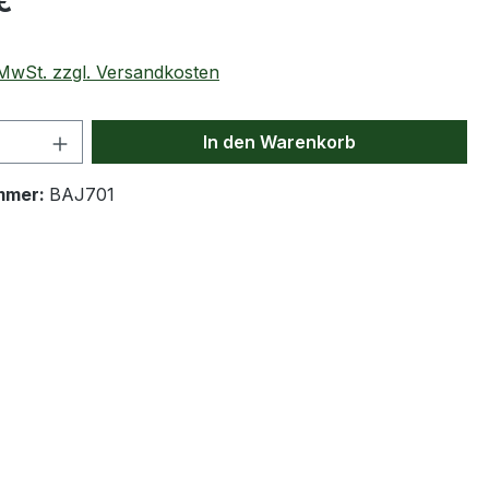
€
. MwSt. zzgl. Versandkosten
 Anzahl: Gib den gewünschten Wert ein 
In den Warenkorb
mmer:
BAJ701