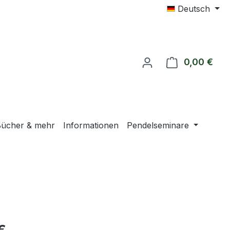
Deutsch
0,00 €
Ware
ücher & mehr
Informationen
Pendelseminare
eis: