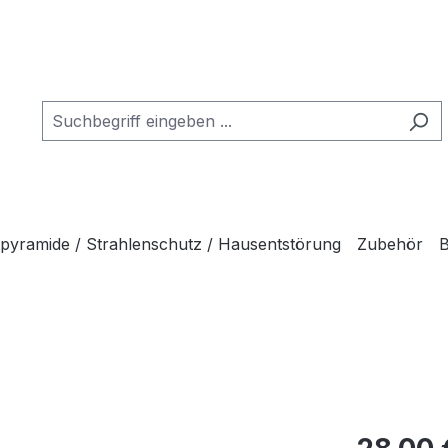
tpyramide / Strahlenschutz / Hausentstörung
Zubehör
B
Regulärer Pr