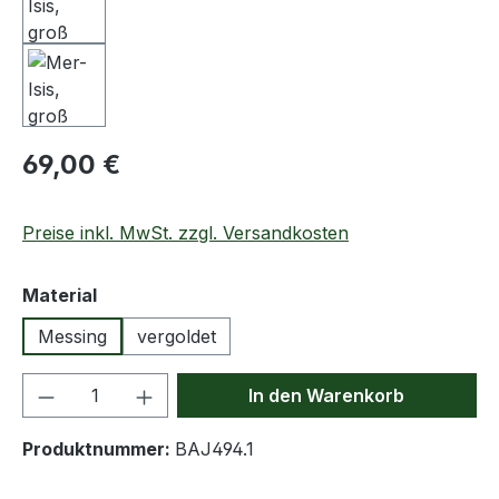
Regulärer Preis:
69,00 €
Preise inkl. MwSt. zzgl. Versandkosten
auswählen
Material
Messing
vergoldet
Produkt Anzahl: Gib den gewünschten We
In den Warenkorb
Produktnummer:
BAJ494.1