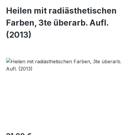
Heilen mit radiästhetischen
Farben, 3te überarb. Aufl.
(2013)
Bildergalerie überspringen
Regulärer Preis: