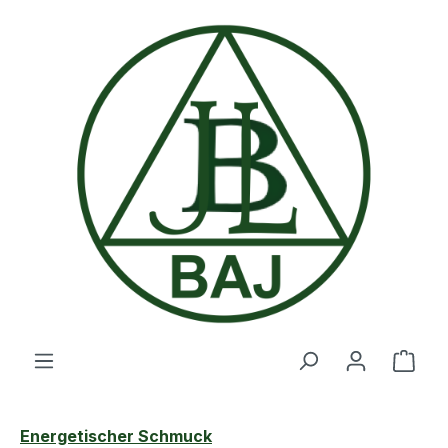
Zum Hauptinhalt springen
Ware
Energetischer Schmuck