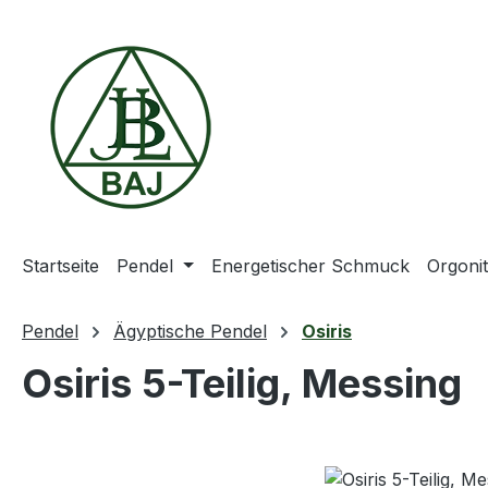
m Hauptinhalt springen
Zur Suche springen
Zur Hauptnavigation springen
Startseite
Pendel
Energetischer Schmuck
Orgoni
Pendel
Ägyptische Pendel
Osiris
Osiris 5-Teilig, Messing
Bildergalerie überspringen