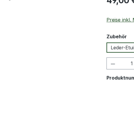
49,00 
Preise inkl
au
Zubehör
Leder-Etui
Produkt
Produktnu