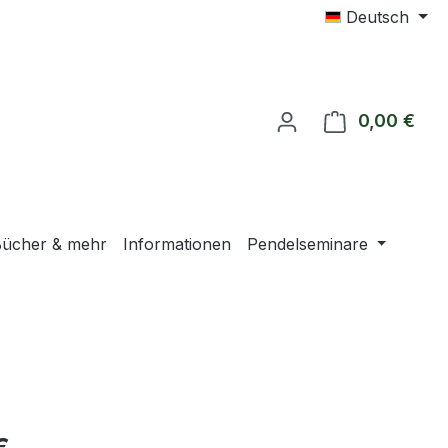
Deutsch
0,00 €
Ware
ücher & mehr
Informationen
Pendelseminare
eis: