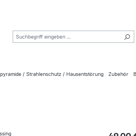
tpyramide / Strahlenschutz / Hausentstörung
Zubehör
B
Regulärer Pr