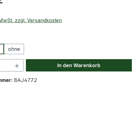
€
. MwSt. zzgl. Versandkosten
swählen
ohne
 Anzahl: Gib den gewünschten Wert ein 
In den Warenkorb
mmer:
BAJ477.2